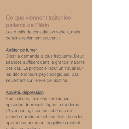
Ce que viennent traiter les
patients de Plérin
Les motifs de consultation varient, mais
certains reviennent souvent :
Arrêter de fumer
C'est la demande la plus fréquente. Deux
séances suffisent dans la grande majorité
des cas. Le protocole inclut un travail sur
les déclencheurs psychologiques, pas
seulement sur l'envie de nicotine.
Anxiété, dépression
Ruminations, tensions chroniques,
épisodes dépressifs légers à modérés.
L'hypnose agit sur les schémas de
pensée qui alimentent ces états, là où les
approches purement cognitives restent
parfois en surface.