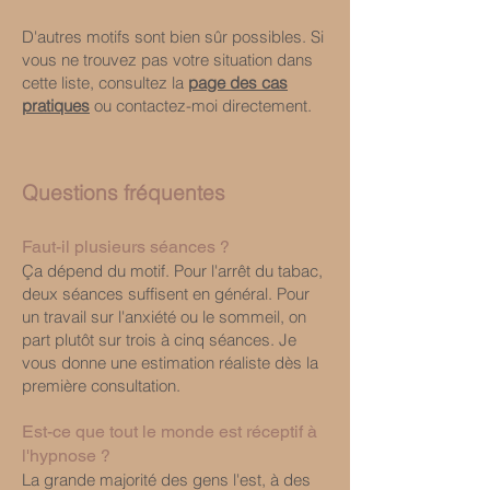
D'autres motifs sont bien sûr possibles. Si
vous ne trouvez pas votre situation dans
cette liste, consultez la
page des cas
pratiques
ou contactez-moi directement.
Questions fréquentes
Faut-il plusieurs séances ?
Ça dépend du motif. Pour l'arrêt du tabac,
deux séances suffisent en général. Pour
un travail sur l'anxiété ou le sommeil, on
part plutôt sur trois à cinq séances. Je
vous donne une estimation réaliste dès la
première consultation.
Est-ce que tout le monde est réceptif à
l'hypnose ?
La grande majorité des gens l'est, à des