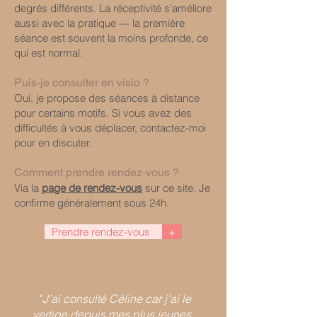
degrés différents. La réceptivité s'améliore
aussi avec la pratique — la première
séance est souvent la moins profonde, ce
qui est normal.
Puis-je consulter en visio ?
Oui, je propose des séances à distance
pour certains motifs. Si vous avez des
difficultés à vous déplacer, contactez-moi
pour en discuter.
Comment prendre rendez-vous ?
Via la
page de rendez-vous
sur ce site. Je
confirme généralement sous 24h.
Prendre rendez-vous
+
"
J'ai consulté Céline car j'ai le
vertige depuis mes plus jeunes