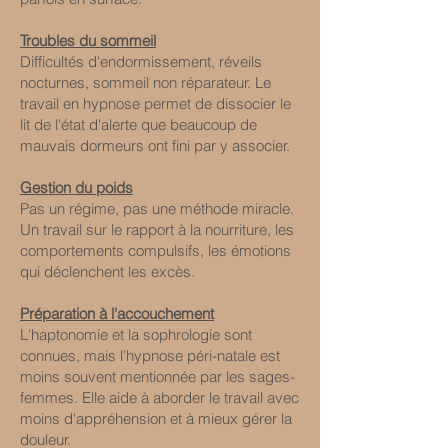
Troubles du sommeil
Difficultés d'endormissement, réveils
nocturnes, sommeil non réparateur. Le
travail en hypnose permet de dissocier le
lit de l'état d'alerte que beaucoup de
mauvais dormeurs ont fini par y associer.
Gestion du poids
Pas un régime, pas une méthode miracle.
Un travail sur le rapport à la nourriture, les
comportements compulsifs, les émotions
qui déclenchent les excès.
Préparation à l'accouchement
L'haptonomie et la sophrologie sont
connues, mais l'hypnose péri-natale est
moins souvent mentionnée par les sages-
femmes. Elle aide à aborder le travail avec
moins d'appréhension et à mieux gérer la
douleur.