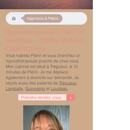
>
Hypnose à Plérin
Hypnothérapeute à Plérin et
alentours — Céline Mascaro,
Côtes d'Armor
Vous habitez Plérin et vous cherchez un
hypnothérapeute proche de chez vous.
Mon cabinet est situé à Trégueux, à 10
minutes de Plérin. Je me déplace
également à domicile sur demande. Je
reçois aussi des patients de
Trégueux
,
Lamballe
,
Guingamp
et
Loudéac
.
Prendre rendez-vous
+